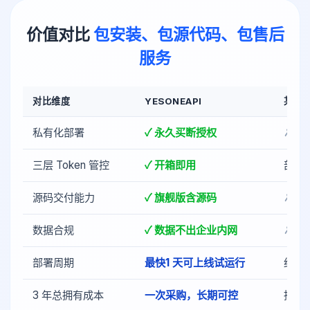
价值对比
包安装、包源代码、包售后
服务
对比维度
YESONEAPI
某 AI
私有化部署
✓ 永久买断授权
✗ 仅 
三层 Token 管控
✓ 开箱即用
部分
源码交付能力
✓ 旗舰版含源码
✗
数据合规
✓ 数据不出企业内网
✗ 
部署周期
最快1 天可上线试运行
约 1 
3 年总拥有成本
一次采购，长期可控
持续