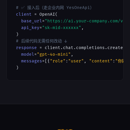
# ✅ 接入后（走企业内网 YesOneApi）
client
 = OpenAI(

base_url
=
"https://ai.your-company.com/v1"
api_key
=
"sk-mid-xxxxxx"
,                
#
# 后续代码无需任何改动 ↓
response
 = client.chat.completions.create(

model
=
"gpt-4o-mini"
,

messages
=[{
"role"
:
"user"
, 
"content"
:
"你好"
)