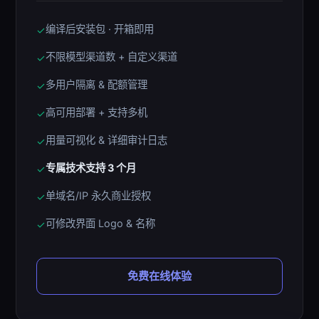
编译后安装包 · 开箱即用
✓
不限模型渠道数 + 自定义渠道
✓
多用户隔离 & 配额管理
✓
高可用部署 + 支持多机
✓
用量可视化 & 详细审计日志
✓
专属技术支持 3 个月
✓
单域名/IP 永久商业授权
✓
可修改界面 Logo & 名称
✓
免费在线体验