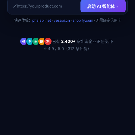
🔗
→
启动 AI 智能体
快速体验：
phalapi.net
·
yesapi.cn
·
shopify.com
· 无需绑定信用卡
·
已有
2,400+
家出海企业正在使用
张
李
王
陈
刘
⭐ 4.9 / 5.0（312 条评价）